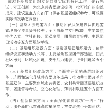
鼓励各基层团组织立足自身实际和特色工作，先行先
试，守正创新，为北京共青团建设提供一批可推广的实践
成果。建议重点方向如下（供各基层团组织参考，可根据
实际情况动态调整）。
（一）基础团务规范方面：推动团员队伍建设从抓规范
管理向促质量提升转变，全面向基层支部赋能，主要聚焦
推优入党、学社衔接、团员发展、团员教育管理、主题团
日活动等五方面规范举措。
（二）基层组织建设方面：激发基层团组织活力，创新
组织设置和活动方式等，主要聚焦基层团干部选配、团员
社区报到、区域化团建、支部活力建设、行业团建等五个
方面。
（三）基层组织改革方面：全面推开团的基层组织改
革，巩固和深化县域共青团改革成果，推动共青团改革向
基层延伸，主要聚焦城市共青团、农村共青团基层组织改
革、团建督导考核、空心化治理、薄弱村联建五个方面工
作。
（四）创新探索方面：全面深化青春建功“十四五”行
动，服务新时代首都高质量发展，主要聚焦小哥加油站、