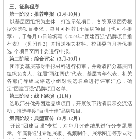
三、征集程序
第一阶段：推荐申报（3月-10月）
以基层团组织为主体，打造示范项目。各院系级团委根
据评选项目要求，每月可推荐1个品牌项目（也可不推
荐），于每月15日前填写《2023年“团建百强”品牌项目推
荐表》（见附件2）并报送相关材料。校团委每月择优推
选1个项目至团市委进行申报。
第二阶段：综合评定（3月-10月）
团市委基层部对申报材料进行初审，并邀请部分基层团
组织负责人、往届“两红两优”代表、基层青年代表、机关
各部门等组成评选小组对候选名单进行评审汇总，确
定“团建百强”品牌项目名单。
第三阶段：线下路演（11月）
选取部分优秀团建品牌项目，开展线下路演展示交流活
动，推选年度“百强十佳”品牌项目。
第四阶段：典型宣传（3月-12月）
开设“团建百强”专栏，对每月评选结果进行分专题展
示。年底将通过专题展板、视频制作、展示图册等形式对